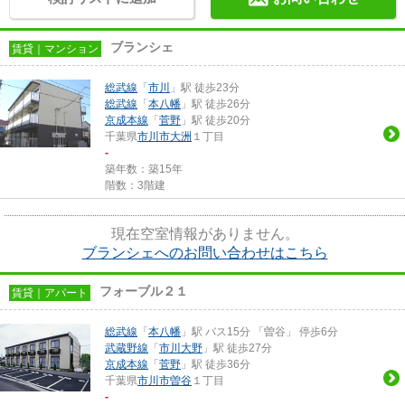
ブランシェ
賃貸｜マンション
総武線
「
市川
」駅 徒歩23分
総武線
「
本八幡
」駅 徒歩26分
京成本線
「
菅野
」駅 徒歩20分
千葉県
市川市
大洲
１丁目
-
築年数：築15年
階数：3階建
現在空室情報がありません。
ブランシェへのお問い合わせはこちら
フォーブル２１
賃貸｜アパート
総武線
「
本八幡
」駅 バス15分 「曽谷」 停歩6分
武蔵野線
「
市川大野
」駅 徒歩27分
京成本線
「
菅野
」駅 徒歩36分
千葉県
市川市
曽谷
１丁目
-