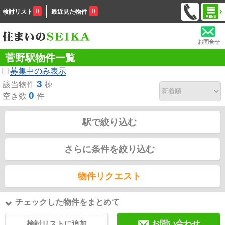
0
0
検討リスト
最近見た物件
お問合せ
菅野駅物件一覧
募集中のみ表示
3
該当物件
棟
0
空き数
件
駅で絞り込む
さらに条件を絞り込む
物件リクエスト
チェックした物件をまとめて
検討リストに追加
お問い合わせ