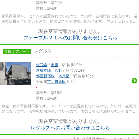
築年数：築21年
階数：2階建
家具家電付き。 セコムが設置されているので、外出時・在宅時共に安心です。 浴
室乾燥機が付いているので、雨の日でも洗濯物が乾かせます。 ウォシュレットが
付いているので、快適に過...
現在空室情報がありません。
フォーブル２１へのお問い合わせはこちら
レグルス
賃貸｜アパート
総武線
「
市川
」駅 徒歩19分
京成本線
「
菅野
」駅 徒歩14分
都営新宿線
「
本八幡
」駅 徒歩19分
千葉県
市川市
新田
３丁目
-
築年数：築15年
階数：2階建
敷金、仲介手数料不要です。 ＡＬＳＯＫが設置されているので、外出時・在宅時
共に安心です。 浴室乾燥機が付いているので、雨の日でも洗濯物が乾かせます。
ウォシュレットが付いてい...
現在空室情報がありません。
レグルスへのお問い合わせはこちら