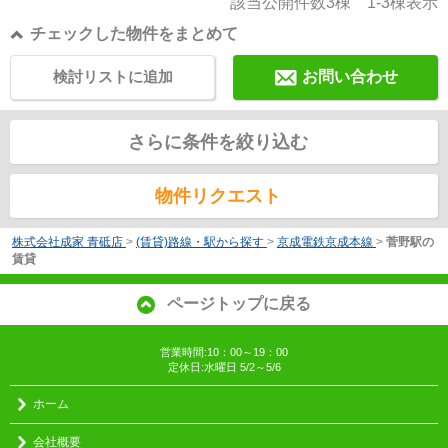
該当公開件数
3
棟
1-3
棟表示
チェックした物件をまとめて
検討リストに追加
お問い合わせ
さらに条件を絞り込む
物件リクエスト
株式会社成家 青砥店
>
(賃貸)路線・駅から探す
>
京成電鉄京成本線
>
菅野駅の
賃貸
ページトップに戻る
営業時間:10：00～19：00
定休日:水曜日 5/2～5/6
ホーム
会社概要