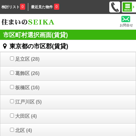
0
0
検討リスト
最近見た物件
お問合せ
市区町村選択画面(賃貸)
東京都の市区郡(賃貸)
足立区
(28)
葛飾区
(26)
板橋区
(16)
江戸川区
(5)
大田区
(4)
北区
(4)