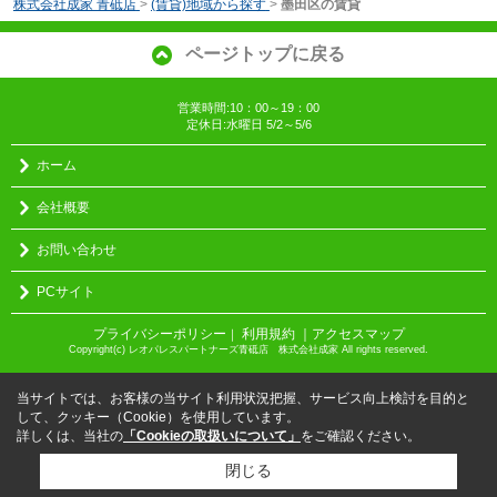
株式会社成家 青砥店
>
(賃貸)地域から探す
>
墨田区の賃貸
ページトップに戻る
営業時間:10：00～19：00
定休日:水曜日 5/2～5/6
ホーム
会社概要
お問い合わせ
PCサイト
プライバシーポリシー
利用規約
｜アクセスマップ
｜
Copyright(c) レオパレスパートナーズ青砥店 株式会社成家 All rights reserved.
当サイトでは、お客様の当サイト利用状況把握、サービス向上検討を目的と
して、クッキー（Cookie）を使用しています。
詳しくは、当社の
「Cookieの取扱いについて」
をご確認ください。
閉じる