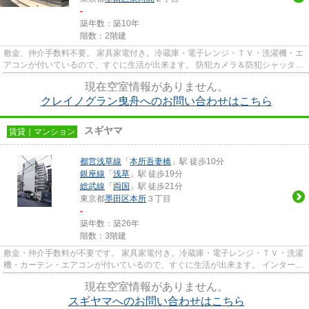
-
築年数：築10年
階数：2階建
敷金、仲介手数料不要。 家具家電付き。冷蔵庫・電子レンジ・ＴＶ・洗濯機・エ
アコンが付いているので、すぐに生活が出来ます。 防犯カメラ＆防犯シャッター
が設置されているので、外...
現在空室情報がありません。
クレイノグラン曳舟へのお問い合わせはこちら
スギヤマ
賃貸｜マンション
都営浅草線
「
本所吾妻橋
」駅 徒歩10分
銀座線
「
浅草
」駅 徒歩19分
総武線
「
両国
」駅 徒歩21分
東京都
墨田区
本所
３丁目
-
築年数：築26年
階数：3階建
敷金・仲介手数料が不要です。 家具家電付き。冷蔵庫・電子レンジ・ＴＶ・洗濯
機・カーテン・エアコンが付いているので、すぐに生活が出来ます。 インターネ
ット（WiFi）は月額2,640円...
現在空室情報がありません。
スギヤマへのお問い合わせはこちら