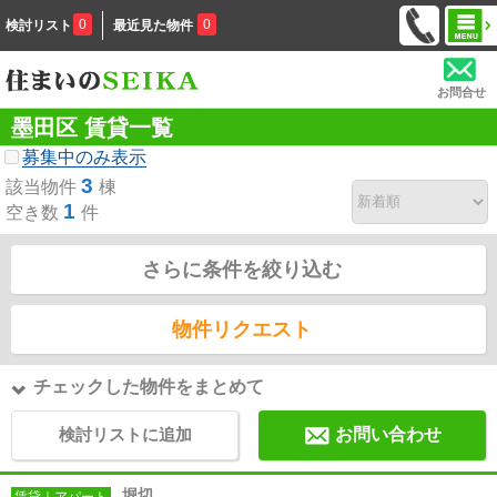
0
0
検討リスト
最近見た物件
お問合せ
墨田区 賃貸一覧
募集中のみ表示
3
該当物件
棟
1
空き数
件
さらに条件を絞り込む
物件リクエスト
チェックした物件をまとめて
検討リストに追加
お問い合わせ
堀切
賃貸｜アパート