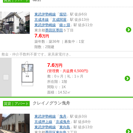
東武伊勢崎線
「
堀切
」駅 徒歩6分
京成本線
「
京成関屋
」駅 徒歩13分
東武伊勢崎線
「
鐘ヶ淵
」駅 徒歩11分
東京都
墨田区
墨田
５丁目
7.6
万円
築年数：築36年 ｜募集中：
1室
階数：2階建
敷金・仲介手数料不要です。家具家電付き。
7.6
万
円
(管理費・共益費 6,500円)
敷：0ヶ月｜礼：1ヶ月
所在階：1階
間取り：1K
面積：14.52㎡
クレイノグラン曳舟
賃貸｜アパート
東武伊勢崎線
「
曳舟
」駅 徒歩3分
京成押上線
「
京成曳舟
」駅 徒歩8分
東武伊勢崎線
「
東向島
」駅 徒歩13分
東京都
墨田区
東向島
２丁目