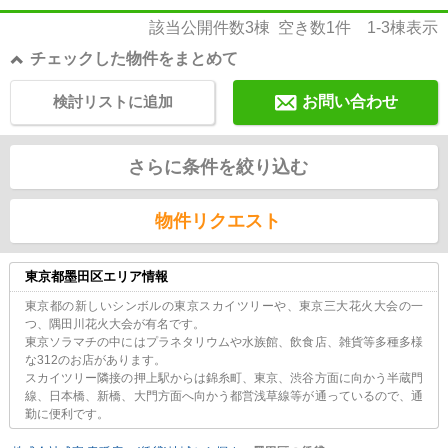
該当公開件数
3
棟 空き数
1
件
1-3
棟表示
チェックした物件をまとめて
検討リストに追加
お問い合わせ
さらに条件を絞り込む
物件リクエスト
東京都墨田区エリア情報
東京都の新しいシンボルの東京スカイツリーや、東京三大花火大会の一
つ、隅田川花火大会が有名です。
東京ソラマチの中にはプラネタリウムや水族館、飲食店、雑貨等多種多様
な312のお店があります。
スカイツリー隣接の押上駅からは錦糸町、東京、渋谷方面に向かう半蔵門
線、日本橋、新橋、大門方面へ向かう都営浅草線等が通っているので、通
勤に便利です。