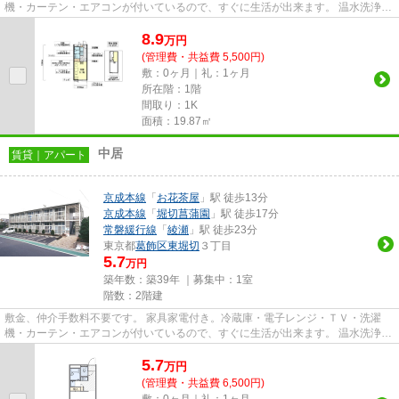
機・カーテン・エアコンが付いているので、すぐに生活が出来ます。 温水洗浄便
座が付いているので、快適に...
8.9
万
円
(管理費・共益費 5,500円)
敷：0ヶ月｜礼：1ヶ月
所在階：1階
間取り：1K
面積：19.87㎡
中居
賃貸｜アパート
京成本線
「
お花茶屋
」駅 徒歩13分
京成本線
「
堀切菖蒲園
」駅 徒歩17分
常磐緩行線
「
綾瀬
」駅 徒歩23分
東京都
葛飾区
東堀切
３丁目
5.7
万円
築年数：築39年 ｜募集中：
1室
階数：2階建
敷金、仲介手数料不要です。 家具家電付き。冷蔵庫・電子レンジ・ＴＶ・洗濯
機・カーテン・エアコンが付いているので、すぐに生活が出来ます。 温水洗浄便
座が付いているので、快適に...
5.7
万
円
(管理費・共益費 6,500円)
敷：0ヶ月｜礼：1ヶ月