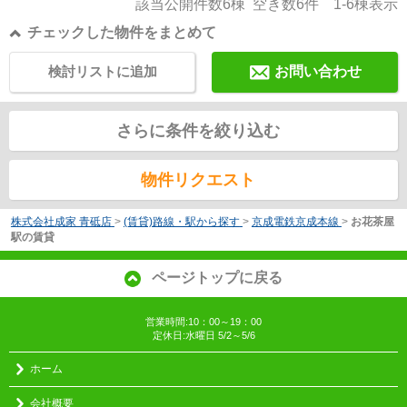
該当公開件数
6
棟 空き数
6
件
1-6
棟表示
チェックした物件をまとめて
検討リストに追加
お問い合わせ
さらに条件を絞り込む
物件リクエスト
株式会社成家 青砥店
>
(賃貸)路線・駅から探す
>
京成電鉄京成本線
>
お花茶屋
駅の賃貸
ページトップに戻る
営業時間:10：00～19：00
定休日:水曜日 5/2～5/6
ホーム
会社概要