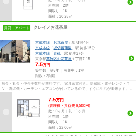
所在階：2階
間取り：1K
面積：20.28㎡
クレイノお花茶屋
賃貸｜アパート
京成本線
「
お花茶屋
」駅 徒歩4分
京成本線
「
堀切菖蒲園
」駅 徒歩15分
京成本線
「
青砥
」駅 徒歩27分
東京都
葛飾区
お花茶屋
１丁目7-15
7.5
万円
築年数：築8年 ｜募集中：
1室
階数：2階建
敷金・礼金・仲介手数料が無料です。 家具家電付き。冷蔵庫・電子レンジ・Ｔ
Ｖ・洗濯機・カーテン・エアコンが付いているので、すぐに生活が出来ます。 独
立洗面台＆浴室乾燥機＆温水...
7.5
万
円
(管理費・共益費 6,500円)
敷：0ヶ月｜礼：1ヶ月
所在階：1階
間取り：1K
面積：22.00㎡