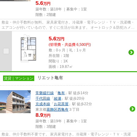
5.6
万円
築年数：築18年 ｜募集中：
1室
階数：2階建
敷金・仲介手数料が無料。 家具家電付き。冷蔵庫・電子レンジ・ＴＶ・洗濯機・
エアコンが付いているので、すぐに生活が出来ます。 オートロック＆防犯カメラ
＆モニタ付きインターホン...
5.6
万
円
(管理費・共益費 6,500円)
敷：0ヶ月｜礼：1ヶ月
所在階：1階
間取り：1K
面積：19.87㎡
リエット亀有
賃貸｜マンション
常磐緩行線
「
亀有
」駅 徒歩14分
千代田線
「
綾瀬
」駅 徒歩20分
京成本線
「
お花茶屋
」駅 徒歩22分
東京都
葛飾区
西亀有
３丁目
8.9
万円
築年数：築19年 ｜募集中：
1室
階数：3階建
敷金、仲介手数料不要です。 家具家電付き。冷蔵庫・電子レンジ・ＴＶ・洗濯