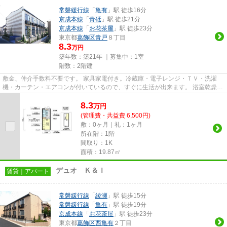
常磐緩行線
「
亀有
」駅 徒歩16分
京成本線
「
青砥
」駅 徒歩21分
京成本線
「
お花茶屋
」駅 徒歩23分
東京都
葛飾区
青戸
８丁目
8.3
万円
築年数：築21年 ｜募集中：
1室
階数：2階建
敷金、仲介手数料不要です。 家具家電付き。冷蔵庫・電子レンジ・ＴＶ・洗濯
機・カーテン・エアコンが付いているので、すぐに生活が出来ます。 浴室乾燥機
が付いているので、雨の日も...
8.3
万
円
(管理費・共益費 6,500円)
敷：0ヶ月｜礼：1ヶ月
所在階：1階
間取り：1K
面積：19.87㎡
デュオ Ｋ＆Ｉ
賃貸｜アパート
常磐緩行線
「
綾瀬
」駅 徒歩15分
常磐緩行線
「
亀有
」駅 徒歩19分
京成本線
「
お花茶屋
」駅 徒歩23分
東京都
葛飾区
西亀有
２丁目