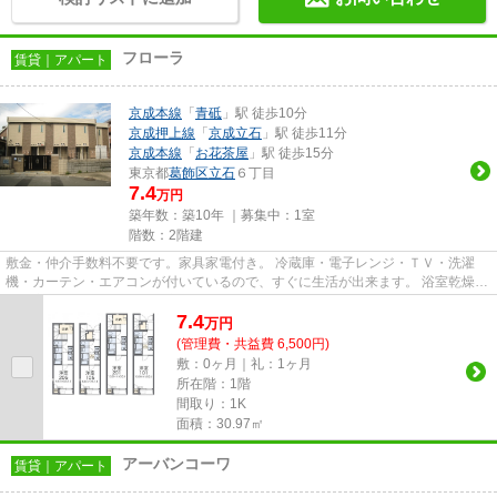
フローラ
賃貸｜アパート
京成本線
「
青砥
」駅 徒歩10分
京成押上線
「
京成立石
」駅 徒歩11分
京成本線
「
お花茶屋
」駅 徒歩15分
東京都
葛飾区
立石
６丁目
7.4
万円
築年数：築10年 ｜募集中：
1室
階数：2階建
敷金・仲介手数料不要です。家具家電付き。 冷蔵庫・電子レンジ・ＴＶ・洗濯
機・カーテン・エアコンが付いているので、すぐに生活が出来ます。 浴室乾燥機
や独立洗面台・温水洗浄便座...
7.4
万
円
(管理費・共益費 6,500円)
敷：0ヶ月｜礼：1ヶ月
所在階：1階
間取り：1K
面積：30.97㎡
アーバンコーワ
賃貸｜アパート