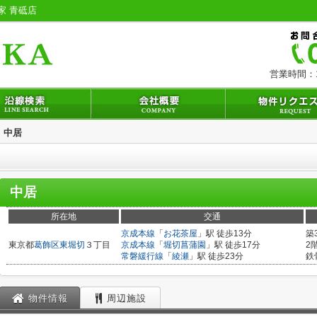
家 青砥店
営業時間：1
中居
中居
所在地
交通
京成本線
「
お花茶屋
」駅 徒歩13分
築
東京都
葛飾区
東堀切
３丁目
京成本線
「
堀切菖蒲園
」駅 徒歩17分
2
常磐緩行線
「
綾瀬
」駅 徒歩23分
鉄
物件情報
周辺施設