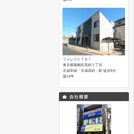
フォレストＴ＆Ｔ
東京都葛飾区高砂２丁目
京成本線「京成高砂」駅 徒歩6分
築14年