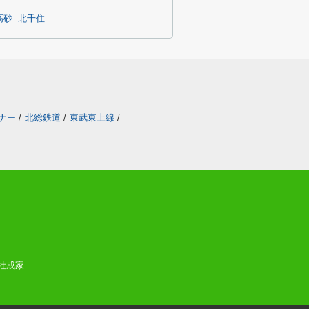
高砂
北千住
ナー
/
北総鉄道
/
東武東上線
/
会社成家