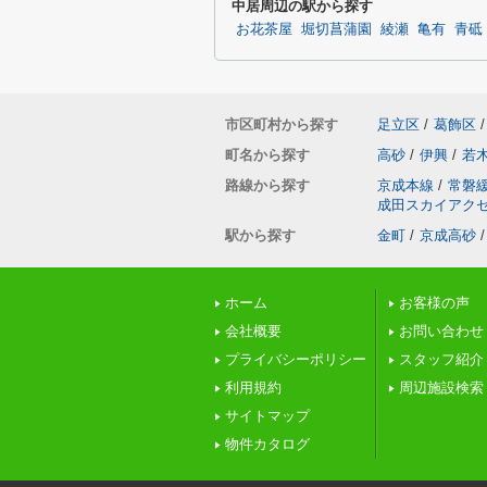
中居周辺の駅から探す
お花茶屋
堀切菖蒲園
綾瀬
亀有
青砥
市区町村から探す
足立区
/
葛飾区
/
町名から探す
高砂
/
伊興
/
若
路線から探す
京成本線
/
常磐
成田スカイアク
駅から探す
金町
/
京成高砂
/
ホーム
お客様の声
会社概要
お問い合わせ
プライバシーポリシー
スタッフ紹介
利用規約
周辺施設検索
サイトマップ
物件カタログ