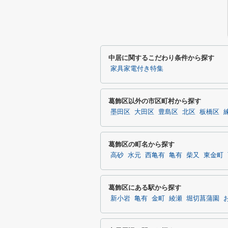
中居に関するこだわり条件から探す
家具家電付き特集
葛飾区以外の市区町村から探す
墨田区
大田区
豊島区
北区
板橋区
葛飾区の町名から探す
高砂
水元
西亀有
亀有
柴又
東金町
葛飾区にある駅から探す
新小岩
亀有
金町
綾瀬
堀切菖蒲園