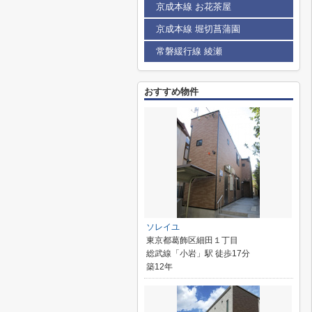
京成本線 お花茶屋
京成本線 堀切菖蒲園
常磐緩行線 綾瀬
おすすめ物件
ソレイユ
東京都葛飾区細田１丁目
総武線「小岩」駅 徒歩17分
築12年