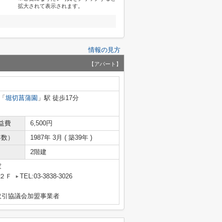
拡大されて表示されます。
情報の見方
【アパート】
「
堀切菖蒲園
」駅 徒歩17分
益費
6,500円
年数）
1987年 3月 ( 築39年 )
2階建
家
２Ｆ
TEL:03-3838-3026
取引協議会加盟事業者