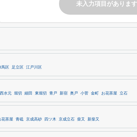
未入力項目がありま
練馬区
足立区
江戸川区
西水元
堀切
細田
東堀切
青戸
新宿
奥戸
小菅
金町
お花茶屋
立石
お花茶屋
青砥
京成高砂
四ツ木
京成立石
柴又
新柴又