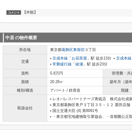
【外観】
コメント
中居
の物件概要
所在地
東京都
葛飾区
東堀切
３丁目
京成本線
「
お花茶屋
」駅 徒歩13分
京成本線
交通
常磐緩行線
「
綾瀬
」駅 徒歩23分
賃料
5.8万円
管理費・共
面積
20.28㎡
築年月（築
種別/構造
アパート / 鉄骨造
階建
レオパレスパートナーズ青砥店 株式会社成
東京都葛飾区青戸３丁目３５－１２ 栗田店舗 
取扱会社
国土交通大臣 (4) 第8091号
・東京都宅地建物取引業協会、・首都圏公正