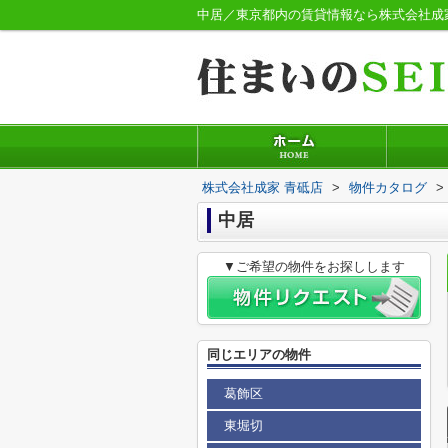
中居／東京都内の賃貸情報なら株式会社成
株式会社成家 青砥店
>
物件カタログ
>
中居
▼ご希望の物件をお探しします
同じエリアの物件
葛飾区
東堀切