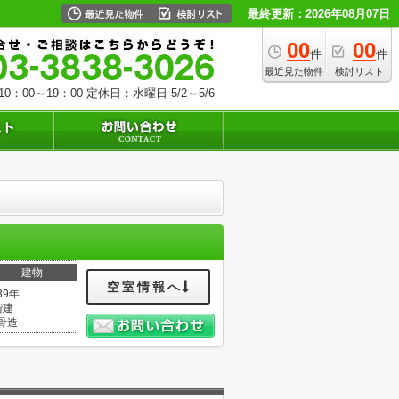
最終更新：2026年08月07日
00
00
件
件
最近見た物件
検討リスト
0：00～19：00
定休日：水曜日 5/2～5/6
建物
空室情報へ
39年
階建
骨造