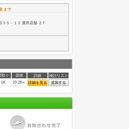
家 まで
３５－１２ 栗田店舗 ２Ｆ
間取り
面積
詳細
検討リスト
1K
20.28㎡
詳細を見る
追加する