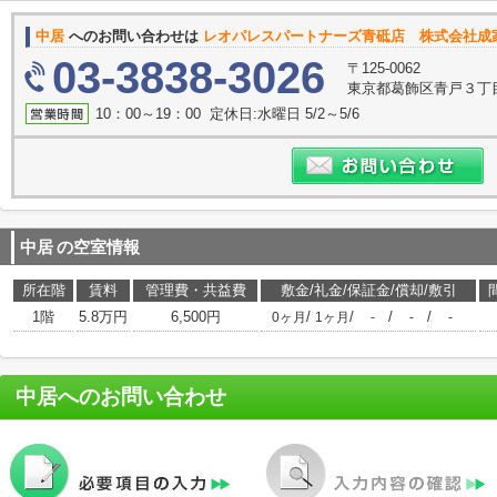
中居
へのお問い合わせは
レオパレスパートナーズ青砥店 株式会社成
03-3838-3026
〒125-0062
東京都葛飾区青戸３丁目
10：00～19：00 定休日:水曜日 5/2～5/6
中居
の空室情報
所在階
賃料
管理費・共益費
敷金/礼金/保証金/償却/敷引
1階
5.8万円
6,500円
/
/
/
/
0ヶ月
1ヶ月
-
-
-
中居
へのお問い合わせ