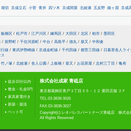
堀切
京成立石
小菅
青井
四ツ木
京成関屋
北綾瀬
五反野
鐘ヶ淵
京成
板橋区
/
松戸市
/
江戸川区
/
練馬区
/
大田区
/
北区
/
柏市
/
墨田区
木
/
前野町
/
千住河原町
/
中台
/
高島平
/
徳丸
/
柴又
/
中和倉
緩行線
/
東武伊勢崎線
/
京成金町線
/
千代田線
/
都営三田線
/
日暮里舎人ライ
セス
竹ノ塚
/
北綾瀬
/
舎人公園
/
上板橋
/
柴又
/
お花茶屋
/
志村三丁目
/
亀有
株式会社成家 青砥店
徒歩10分以内
敷金・礼金0円
東京都葛飾区青戸３丁目３５－１２ 栗田店舗 ２Ｆ
家具家電付き
TEL:03-3838-3026
新築・築浅
FAX:03-3838-3027
ペット可
Copyright(c) レオパレスパートナーズ青砥店 株式
All Rights Reserved.