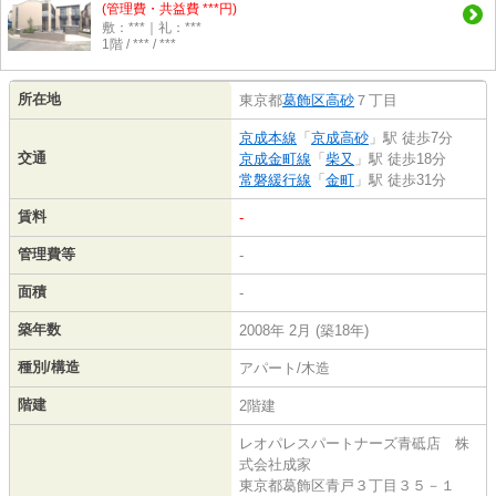
(管理費・共益費 ***円)
敷：***｜礼：***
1階 / *** / ***
所在地
東京都
葛飾区
高砂
７丁目
京成本線
「
京成高砂
」駅 徒歩7分
交通
京成金町線
「
柴又
」駅 徒歩18分
常磐緩行線
「
金町
」駅 徒歩31分
賃料
-
管理費等
-
面積
-
築年数
2008年 2月 (築18年)
種別/構造
アパート/木造
階建
2階建
レオパレスパートナーズ青砥店 株
式会社成家
東京都葛飾区青戸３丁目３５－１