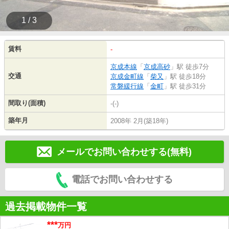
1 / 3
賃料
-
京成本線
「
京成高砂
」駅 徒歩7分
交通
京成金町線
「
柴又
」駅 徒歩18分
常磐緩行線
「
金町
」駅 徒歩31分
間取り(面積)
-(-)
築年月
2008年 2月(築18年)
メールでお問い合わせする(無料)
電話でお問い合わせする
過去掲載物件一覧
***
万円