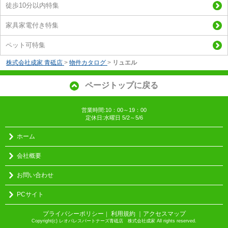
徒歩10分以内特集
家具家電付き特集
ペット可特集
株式会社成家 青砥店
>
物件カタログ
>
リュエル
ページトップに戻る
営業時間:10：00～19：00
定休日:水曜日 5/2～5/6
ホーム
会社概要
お問い合わせ
PCサイト
プライバシーポリシー
利用規約
｜アクセスマップ
｜
Copyright(c) レオパレスパートナーズ青砥店 株式会社成家 All rights reserved.