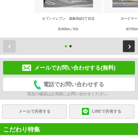
セブンイレブン 葛飾高砂2丁目店
ヨークマー
約405m／6分
約755
前
メールでお問い合わせする(無料)
電話でお問い合わせする
現況の確認はお気軽にお問い合わせください。
メールで共有する
LINEで共有する
こだわり特集