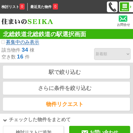
0
0
検討リスト
最近見た物件
お問合せ
北総鉄道北総鉄道の駅選択画面
募集中のみ表示
34
該当物件
棟
16
空き数
件
駅で絞り込む
さらに条件を絞り込む
物件リクエスト
チェックした物件をまとめて
検討リストに追加
お問い合わせ