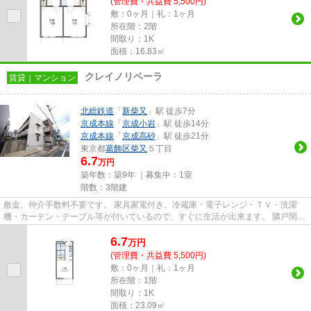
(管理費・共益費 5,500円)
敷：0ヶ月｜礼：1ヶ月
所在階：2階
間取り：1K
面積：16.83㎡
クレイノリベーラ
賃貸｜マンション
北総鉄道
「
新柴又
」駅 徒歩7分
京成本線
「
京成小岩
」駅 徒歩14分
京成本線
「
京成高砂
」駅 徒歩21分
東京都
葛飾区
柴又
５丁目
6.7
万円
築年数：築9年 ｜募集中：
1室
階数：3階建
敷金、仲介手数料不要です。 家具家電付き。冷蔵庫・電子レンジ・ＴＶ・洗濯
機・カーテン・テーブル等が付いているので、すぐに生活が出来ます。 隣戸間の
壁や床、配水管に遮音性の高...
6.7
万
円
(管理費・共益費 5,500円)
敷：0ヶ月｜礼：1ヶ月
所在階：1階
間取り：1K
面積：23.09㎡