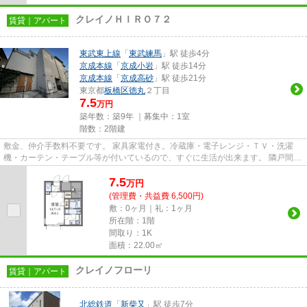
クレイノＨＩＲＯ７２
賃貸｜アパート
東武東上線
「
東武練馬
」駅 徒歩4分
京成本線
「
京成小岩
」駅 徒歩14分
京成本線
「
京成高砂
」駅 徒歩21分
東京都
板橋区
徳丸
２丁目
7.5
万円
築年数：築9年 ｜募集中：
1室
階数：2階建
敷金、仲介手数料不要です。 家具家電付き。冷蔵庫・電子レンジ・ＴＶ・洗濯
機・カーテン・テーブル等が付いているので、すぐに生活が出来ます。 隣戸間の
壁や床、配水管に遮音性の高...
7.5
万
円
(管理費・共益費 6,500円)
敷：0ヶ月｜礼：1ヶ月
所在階：1階
間取り：1K
面積：22.00㎡
クレイノフローリ
賃貸｜アパート
北総鉄道
「
新柴又
」駅 徒歩7分