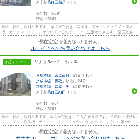
東京都
葛飾区
柴又
５丁目
-
築年数：築19年
階数：2階建
敷金、仲介手数料不要です。 家具家電付き。冷蔵庫・電子レンジ・ＴＶ・洗濯
機・カーテン・エアコンが付いているので、すぐに生活が出来ます。 浴室乾燥機
が付いているので、雨の日で...
現在空室情報がありません。
ルーイヒへのお問い合わせはこちら
サナサルーテ ホリエ
賃貸｜アパート
京成本線
「
京成高砂
」駅 徒歩18分
京成本線
「
青砥
」駅 徒歩24分
京成本線
「
京成小岩
」駅 徒歩18分
東京都
葛飾区
細田
３丁目
-
築年数：築8年
階数：2階建
敷金、仲介手数料不要です。家具家電付き。二人入居可能です。 冷蔵庫・電子レ
ンジ・ＴＶ・洗濯機・カーテン・エアコンが付いているので、すぐに生活が出来
ます。 隣戸間の壁や床、配...
現在空室情報がありません。
サナサルーテ ホリエへのお問い合わせはこちら