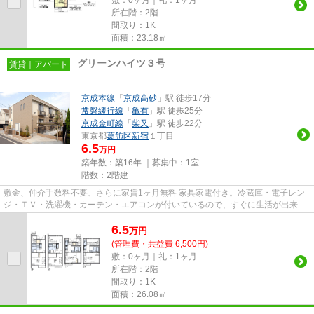
所在階：2階
間取り：1K
面積：23.18㎡
グリーンハイツ３号
賃貸｜アパート
京成本線
「
京成高砂
」駅 徒歩17分
常磐緩行線
「
亀有
」駅 徒歩25分
京成金町線
「
柴又
」駅 徒歩22分
東京都
葛飾区
新宿
１丁目
6.5
万円
築年数：築16年 ｜募集中：
1室
階数：2階建
敷金、仲介手数料不要、さらに家賃1ヶ月無料 家具家電付き。冷蔵庫・電子レン
ジ・ＴＶ・洗濯機・カーテン・エアコンが付いているので、すぐに生活が出来ま
す。 オートロック＆防犯カメ...
6.5
万
円
(管理費・共益費 6,500円)
敷：0ヶ月｜礼：1ヶ月
所在階：2階
間取り：1K
面積：26.08㎡