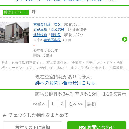
絆
賃貸｜アパート
京成金町線
「
柴又
」駅 徒歩7分
京成本線
「
京成高砂
」駅 徒歩15分
北総鉄道
「
新柴又
」駅 徒歩17分
東京都
葛飾区
柴又
３丁目
-
築年数：築15年
階数：2階建
敷金・仲介手数料不要です。家具家電付き。 冷蔵庫・電子レンジ・ＴＶ・洗濯
機・カーテン・エアコンが付いているので、すぐに生活が出来ます。 浴室乾燥機
＆温水洗浄便座が付いている...
現在空室情報がありません。
絆へのお問い合わせはこちら
該当公開件数
34
棟 空き数
16
件
1-20
棟表示
1
2
<<前へ
次へ>>
最初
チェックした物件をまとめて
検討リストに追加
お問い合わせ