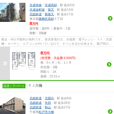
京成本線
「
京成高砂
」駅 徒歩5分
京成金町線
「
柴又
」駅 徒歩13分
北総鉄道
「
新柴又
」駅 徒歩17分
東京都
葛飾区
高砂
５丁目
8
万円
築年数：築8年 ｜募集中：
1室
階数：3階建
敷金・仲介手数料が無料です。 家具家電付き。冷蔵庫・電子レンジ・ＴＶ・洗濯
機・カーテン・エアコンが付いているので、すぐに生活が出来ます。 隣戸間の壁
や床、配水管に遮音性の高...
8
万
円
(管理費・共益費 6,500円)
敷：0ヶ月｜礼：1ヶ月
所在階：3階
間取り：1K
面積：25.51㎡
ＹＪ大橋
賃貸｜アパート
北総鉄道
「
北国分
」駅 徒歩8分
北総鉄道
「
矢切
」駅 徒歩26分
北総鉄道
「
秋山
」駅 徒歩27分
千葉県
松戸市
大橋