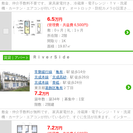
敷金、仲介手数料不要です。 家具家電付き。冷蔵庫・電子レンジ・ＴＶ・洗濯
機・カーテン・エアコンが付いています。 オートロック・防犯カメラが設置され
ているので、外出時・在宅時...
6.5
万
円
(管理費・共益費 6,500円)
敷：0ヶ月｜礼：1ヶ月
所在階：2階
間取り：1K
面積：19.87㎡
ＲｉｖｅｒＳｉｄｅ
賃貸｜アパート
常磐緩行線
「
亀有
」駅 徒歩14分
京成本線
「
京成高砂
」駅 徒歩26分
京成本線
「
青砥
」駅 徒歩24分
東京都
葛飾区
亀有
２丁目
7.2
万円
築年数：築34年 ｜募集中：
1室
階数：2階建
敷金・仲介手数料が無料です。 家具家電付き。冷蔵庫・電子レンジ・ＴＶ・洗濯
機・カーテン・エアコンが付いているので、すぐに生活が出来ます。 インターネ
ット（WiFi）は月額2,640円...
7.2
万
円