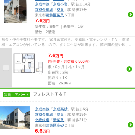
京成本線
「
京成小岩
」駅 徒歩14分
京成金町線
「
柴又
」駅 徒歩17分
東京都
葛飾区
柴又
５丁目
7.6
万円
築年数：築8年 ｜募集中：
1室
階数：2階建
敷金・仲介手数料不要です。 家具家電付き。冷蔵庫・電子レンジ・ＴＶ・洗濯
機・エアコンが付いている ので、すぐに生活が出来ます。 隣戸間の壁や床、配
水管に遮音性の高い素材を使...
7.6
万
円
(管理費・共益費 6,500円)
敷：0ヶ月｜礼：1ヶ月
所在階：2階
間取り：1K
面積：26.96㎡
フォレストＴ＆Ｔ
賃貸｜アパート
京成本線
「
京成高砂
」駅 徒歩6分
京成金町線
「
柴又
」駅 徒歩19分
北総鉄道
「
新柴又
」駅 徒歩21分
東京都
葛飾区
高砂
２丁目
6.6
万円