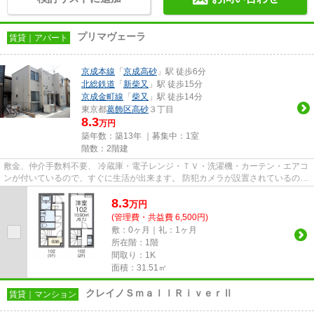
プリマヴェーラ
賃貸｜アパート
京成本線
「
京成高砂
」駅 徒歩6分
北総鉄道
「
新柴又
」駅 徒歩15分
京成金町線
「
柴又
」駅 徒歩14分
東京都
葛飾区
高砂
３丁目
8.3
万円
築年数：築13年 ｜募集中：
1室
階数：2階建
敷金、仲介手数料不要、 冷蔵庫・電子レンジ・ＴＶ・洗濯機・カーテン・エアコ
ンが付いているので、すぐに生活が出来ます。 防犯カメラが設置されているの
で、外出時・在宅時共に安心...
8.3
万
円
(管理費・共益費 6,500円)
敷：0ヶ月｜礼：1ヶ月
所在階：1階
間取り：1K
面積：31.51㎡
クレイノＳｍａｌｌＲｉｖｅｒⅡ
賃貸｜マンション