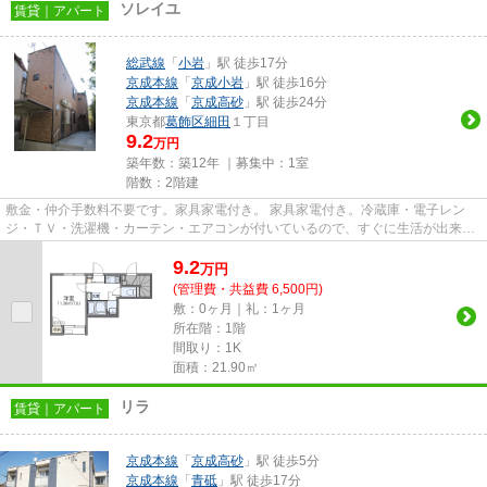
ソレイユ
賃貸｜アパート
総武線
「
小岩
」駅 徒歩17分
京成本線
「
京成小岩
」駅 徒歩16分
京成本線
「
京成高砂
」駅 徒歩24分
東京都
葛飾区
細田
１丁目
9.2
万円
築年数：築12年 ｜募集中：
1室
階数：2階建
敷金・仲介手数料不要です。家具家電付き。 家具家電付き。冷蔵庫・電子レン
ジ・ＴＶ・洗濯機・カーテン・エアコンが付いているので、すぐに生活が出来ま
す。 浴室乾燥機＆温水洗浄便...
9.2
万
円
(管理費・共益費 6,500円)
敷：0ヶ月｜礼：1ヶ月
所在階：1階
間取り：1K
面積：21.90㎡
リラ
賃貸｜アパート
京成本線
「
京成高砂
」駅 徒歩5分
京成本線
「
青砥
」駅 徒歩17分