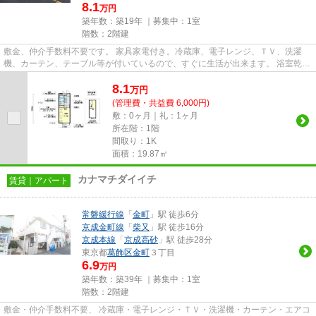
8.1
万円
築年数：築19年 ｜募集中：
1室
階数：2階建
敷金、仲介手数料不要です。 家具家電付き。冷蔵庫、電子レンジ、ＴＶ、洗濯
機、カーテン、テーブル等が付いているので、すぐに生活が出来ます。 浴室乾燥
機が付いているので、天気が...
8.1
万
円
(管理費・共益費 6,000円)
敷：0ヶ月｜礼：1ヶ月
所在階：1階
間取り：1K
面積：19.87㎡
カナマチダイイチ
賃貸｜アパート
常磐緩行線
「
金町
」駅 徒歩6分
京成金町線
「
柴又
」駅 徒歩16分
京成本線
「
京成高砂
」駅 徒歩28分
東京都
葛飾区
金町
３丁目
6.9
万円
築年数：築39年 ｜募集中：
1室
階数：2階建
敷金・仲介手数料不要、 冷蔵庫・電子レンジ・ＴＶ・洗濯機・カーテン・エアコ