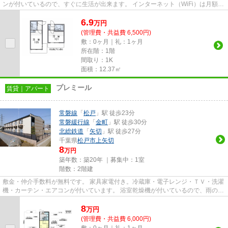
ンが付いているので、すぐに生活が出来ます。 インターネット（WiFi）は月額
2,640円～で使い放題です。 ...
6.9
万
円
(管理費・共益費 6,500円)
敷：0ヶ月｜礼：1ヶ月
所在階：1階
間取り：1K
面積：12.37㎡
プレミール
賃貸｜アパート
常磐線
「
松戸
」駅 徒歩23分
常磐緩行線
「
金町
」駅 徒歩30分
北総鉄道
「
矢切
」駅 徒歩27分
千葉県
松戸市
上矢切
8
万円
築年数：築20年 ｜募集中：
1室
階数：2階建
敷金・仲介手数料が無料です。 家具家電付き。冷蔵庫・電子レンジ・ＴＶ・洗濯
機・カーテン・エアコンが付いています。 浴室乾燥機が付いているので、雨の日
も洗濯物が干せます。 イン...
8
万
円
(管理費・共益費 6,000円)
敷：0ヶ月｜礼：1ヶ月