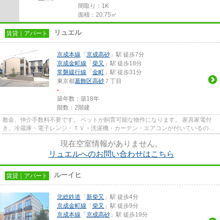
間取り：1K
面積：20.75㎡
リュエル
賃貸｜アパート
京成本線
「
京成高砂
」駅 徒歩7分
京成金町線
「
柴又
」駅 徒歩18分
常磐緩行線
「
金町
」駅 徒歩31分
東京都
葛飾区
高砂
７丁目
-
築年数：築18年
階数：2階建
敷金、仲介手数料不要です。 ペットが飼育可能な物件になります。 家具家電付
き。冷蔵庫・電子レンジ・ＴＶ・洗濯機・カーテン・エアコンが付いているの
で、すぐに生活が出来ます。 温...
現在空室情報がありません。
リュエルへのお問い合わせはこちら
ルーイヒ
賃貸｜アパート
北総鉄道
「
新柴又
」駅 徒歩4分
京成金町線
「
柴又
」駅 徒歩9分
京成本線
「
京成高砂
」駅 徒歩19分