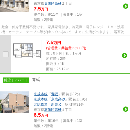
東京都
葛飾区
高砂
２丁目
7.5
万円
築年数：築11年 ｜募集中：
1室
階数：2階建
敷金・仲介手数料不要です。 家具家電付き。冷蔵庫・電子レンジ・ＴＶ・洗濯
機・カーテン・テーブル等が付いているので、すぐに生活が出来ます。 浴室乾燥
機が付いているので、雨の日...
7.5
万
円
(管理費・共益費 6,500円)
敷：0ヶ月｜礼：1ヶ月
所在階：2階
間取り：1K
面積：25.12㎡
青砥
賃貸｜アパート
京成本線
「
青砥
」駅 徒歩12分
京成本線
「
京成高砂
」駅 徒歩19分
北総鉄道
「
新柴又
」駅 徒歩31分
東京都
葛飾区
高砂
１丁目
6.5
万円
築年数：築16年 ｜募集中：
1室
階数：2階建