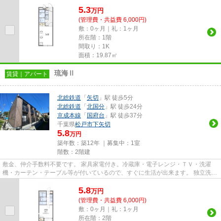
す。 温水洗浄便座が付いてい...
5.3
万
円
(管理費・共益費 6,000円)
敷：0ヶ月｜礼：1ヶ月
所在階：1階
間取り：1K
面積：19.87㎡
琉海Ⅱ
賃貸｜アパート
北総鉄道
「
矢切
」駅 徒歩5分
北総鉄道
「
北国分
」駅 徒歩24分
京成本線
「
国府台
」駅 徒歩37分
千葉県
松戸市
下矢切
5.8
万円
築年数：築12年 ｜募集中：
1室
階数：2階建
敷金、仲介手数料不要です。 家具家電付き。冷蔵庫・電子レンジ・ＴＶ・洗濯
機・カーテン・テーブル等が付いているので、すぐに生活が出来ます。 独立洗面
台や浴室乾燥機・温水洗浄便...
5.8
万
円
(管理費・共益費 6,000円)
敷：0ヶ月｜礼：1ヶ月
所在階：2階