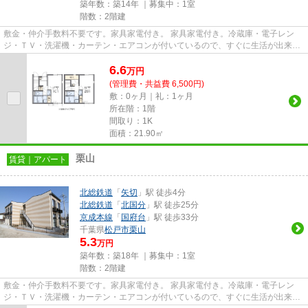
築年数：築14年 ｜募集中：
1室
階数：2階建
敷金・仲介手数料不要です。家具家電付き。 家具家電付き。冷蔵庫・電子レン
ジ・ＴＶ・洗濯機・カーテン・エアコンが付いているので、すぐに生活が出来ま
す。 温水洗浄便座が付いてい...
6.6
万
円
(管理費・共益費 6,500円)
敷：0ヶ月｜礼：1ヶ月
所在階：1階
間取り：1K
面積：21.90㎡
栗山
賃貸｜アパート
北総鉄道
「
矢切
」駅 徒歩4分
北総鉄道
「
北国分
」駅 徒歩25分
京成本線
「
国府台
」駅 徒歩33分
千葉県
松戸市
栗山
5.3
万円
築年数：築18年 ｜募集中：
1室
階数：2階建
敷金・仲介手数料不要です。家具家電付き。 家具家電付き。冷蔵庫・電子レン
ジ・ＴＶ・洗濯機・カーテン・エアコンが付いているので、すぐに生活が出来ま