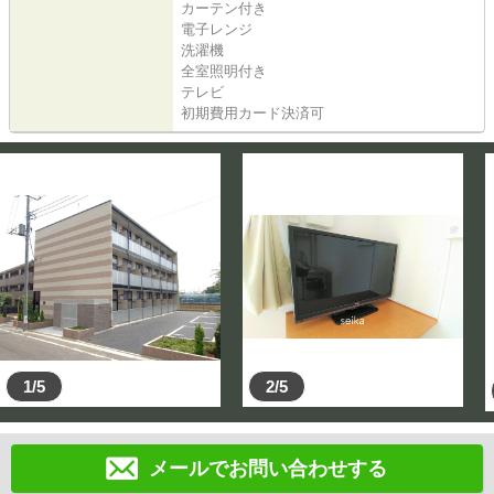
カーテン付き
電子レンジ
洗濯機
全室照明付き
テレビ
初期費用カード決済可
1/5
2/5
メールでお問い合わせする