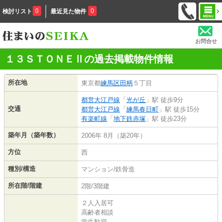
0
0
検討リスト
最近見た物件
お問合せ
１３ＳＴＯＮＥⅡの過去掲載物件情報
所在地
東京都
練馬区
田柄
５丁目
都営大江戸線
「
光が丘
」駅 徒歩9分
交通
都営大江戸線
「
練馬春日町
」駅 徒歩15分
有楽町線
「
地下鉄赤塚
」駅 徒歩23分
築年月（築年数）
2006年 8月（築20年）
方位
西
種別/構造
マンション/鉄骨造
所在階/階建
2階/3階建
２人入居可
高齢者相談
学生歓迎