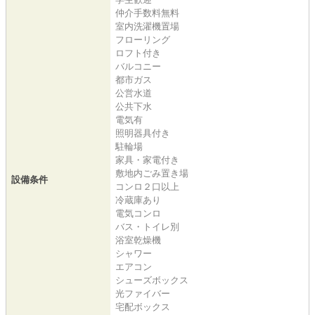
仲介手数料無料
室内洗濯機置場
フローリング
ロフト付き
バルコニー
都市ガス
公営水道
公共下水
電気有
照明器具付き
駐輪場
家具・家電付き
敷地内ごみ置き場
設備条件
コンロ２口以上
冷蔵庫あり
電気コンロ
バス・トイレ別
浴室乾燥機
シャワー
エアコン
シューズボックス
光ファイバー
宅配ボックス