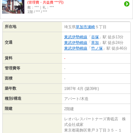
(管理費・共益費 ***円)
敷：***｜礼：***
1階 / *** / ***
所在地
埼玉県
草加市
瀬崎
５丁目
東武伊勢崎線
「
谷塚
」駅 徒歩13分
交通
東武伊勢崎線
「
草加
」駅 徒歩24分
東武伊勢崎線
「
竹ノ塚
」駅 徒歩46分
賃料
-
管理費等
-
面積
-
築年数
1987年 4月 (築39年)
種別/構造
アパート/木造
階建
2階建
レオパレスパートナーズ青砥店 株
式会社成家
東京都葛飾区青戸３丁目３５－１