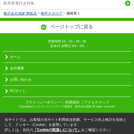
家具家電付き特集
株式会社成家 青砥店
>
物件カタログ
>
瀬崎第１
ページトップに戻る
営業時間:10：00～19：00
定休日:水曜日 5/2～5/6
ホーム
会社概要
お問い合わせ
PCサイト
プライバシーポリシー
利用規約
｜アクセスマップ
｜
Copyright(c) レオパレスパートナーズ青砥店 株式会社成家 All rights reserved.
当サイトでは、お客様の当サイト利用状況把握、サービス向上検討を目的と
して、クッキー（Cookie）を使用しています。
詳しくは、当社の
「Cookieの取扱いについて」
をご確認ください。