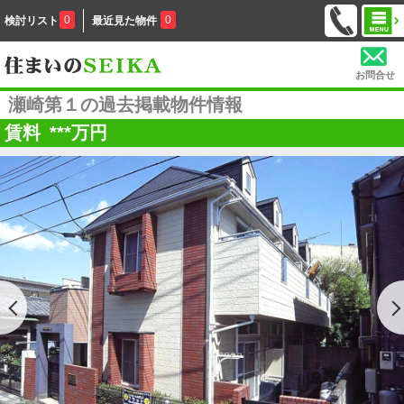
0
0
検討リスト
最近見た物件
お問合せ
瀬崎第１の過去掲載物件情報
賃料
***
万円