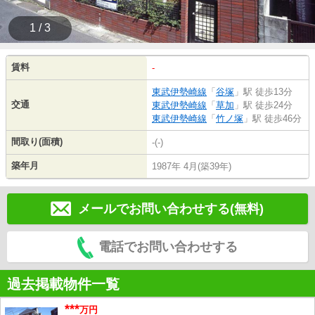
1 / 3
賃料
-
東武伊勢崎線
「
谷塚
」駅 徒歩13分
交通
東武伊勢崎線
「
草加
」駅 徒歩24分
東武伊勢崎線
「
竹ノ塚
」駅 徒歩46分
間取り(面積)
-(-)
築年月
1987年 4月(築39年)
メールでお問い合わせする(無料)
電話でお問い合わせする
過去掲載物件一覧
***
万円