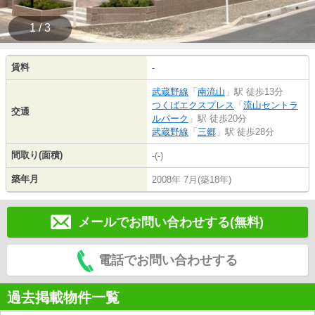
1 / 3
賃料
-
武蔵野線
「
南流山
」駅 徒歩13分
つくばエクスプレス
「
流山セントラ
交通
ルパーク
」駅 徒歩20分
武蔵野線
「
三郷
」駅 徒歩28分
間取り(面積)
-(-)
築年月
2008年 7月(築18年)
メールでお問い合わせする(無料)
電話でお問い合わせする
過去掲載物件一覧