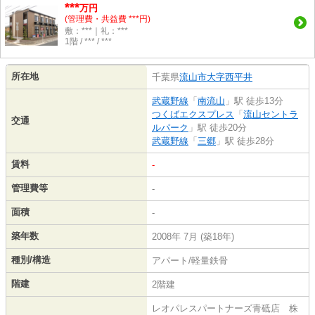
***
万円
(管理費・共益費 ***円)
敷：***｜礼：***
1階 / *** / ***
所在地
千葉県
流山市
大字西平井
武蔵野線
「
南流山
」駅 徒歩13分
つくばエクスプレス
「
流山セントラ
交通
ルパーク
」駅 徒歩20分
武蔵野線
「
三郷
」駅 徒歩28分
賃料
-
管理費等
-
面積
-
築年数
2008年 7月 (築18年)
種別/構造
アパート/軽量鉄骨
階建
2階建
レオパレスパートナーズ青砥店 株