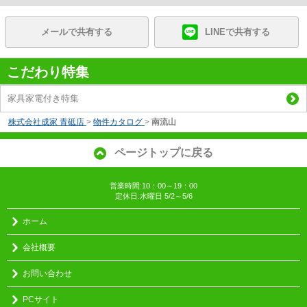
メールで共有する
LINEで共有する
こだわり特集
家具家電付き特集
株式会社成家 青砥店
>
物件カタログ
>
南流山
ページトップに戻る
営業時間:10：00～19：00
定休日:水曜日 5/2～5/6
ホーム
会社概要
お問い合わせ
PCサイト