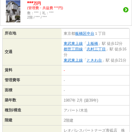
***
万円
(管理費・共益費 ***円)
敷：***｜礼：***
2階 / *** / ***
所在地
東京都
板橋区
中台
１丁目
東武東上線
「
上板橋
」駅 徒歩12分
都営三田線
「
志村三丁目
」駅 徒歩16
交通
分
東武東上線
「
ときわ台
」駅 徒歩21分
賃料
-
管理費等
-
面積
-
築年数
1987年 2月 (築39年)
種別/構造
アパート/木造
階建
2階建
レオパレスパートナーズ青砥店 株