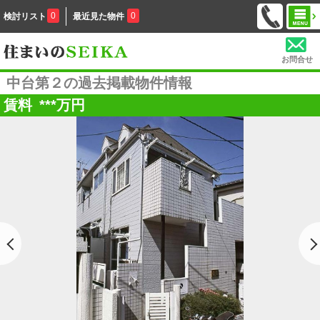
0
0
検討リスト
最近見た物件
お問合せ
中台第２の過去掲載物件情報
賃料
***
万円