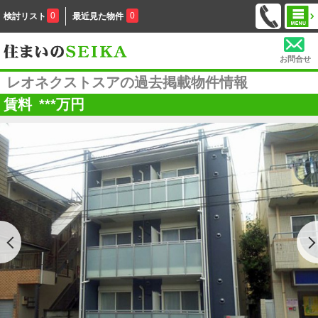
0
0
検討リスト
最近見た物件
お問合せ
レオネクストスアの過去掲載物件情報
賃料
***
万円