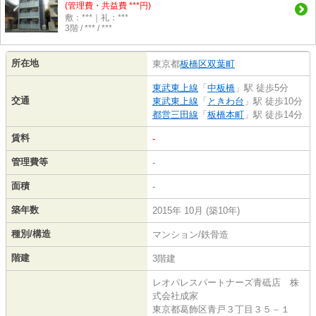
(管理費・共益費 ***円)
敷：***｜礼：***
3階 / *** / ***
所在地
東京都
板橋区
双葉町
東武東上線
「
中板橋
」駅 徒歩5分
交通
東武東上線
「
ときわ台
」駅 徒歩10分
都営三田線
「
板橋本町
」駅 徒歩14分
賃料
-
管理費等
-
面積
-
築年数
2015年 10月 (築10年)
種別/構造
マンション/鉄骨造
階建
3階建
レオパレスパートナーズ青砥店 株
式会社成家
東京都葛飾区青戸３丁目３５－１