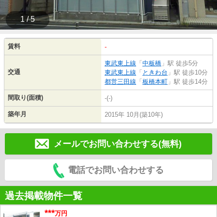
1 / 5
賃料
-
東武東上線
「
中板橋
」駅 徒歩5分
交通
東武東上線
「
ときわ台
」駅 徒歩10分
都営三田線
「
板橋本町
」駅 徒歩14分
間取り(面積)
-(-)
築年月
2015年 10月(築10年)
メールでお問い合わせする(無料)
電話でお問い合わせする
過去掲載物件一覧
***
万円