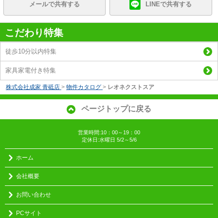
メールで共有する
LINEで共有する
こだわり特集
徒歩10分以内特集
家具家電付き特集
株式会社成家 青砥店
>
物件カタログ
>
レオネクストスア
ページトップに戻る
営業時間:10：00～19：00
定休日:水曜日 5/2～5/6
ホーム
会社概要
お問い合わせ
PCサイト