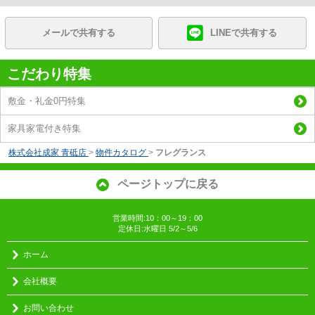
メールで共有する
LINEで共有する
こだわり特集
敷金・礼金0円特集
家具家電付き特集
株式会社成家 青砥店
>
物件カタログ
>
フレグランス
ページトップに戻る
営業時間:10：00～19：00
定休日:水曜日 5/2～5/6
ホーム
会社概要
お問い合わせ