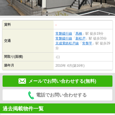
賃料
-
常磐緩行線
「
馬橋
」駅 徒歩19分
常磐緩行線
「
新松戸
」駅 徒歩33分
交通
京成電鉄松戸線
「
常盤平
」駅 徒歩29
分
間取り(面積)
-(-)
築年月
2010年 4月(築16年)
メールでお問い合わせする(無料)
電話でお問い合わせする
過去掲載物件一覧