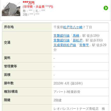
***
万円
(管理費・共益費 ***円)
敷：***｜礼：***
2階 / *** / ***
所在地
千葉県
松戸市
八ケ崎
７丁目
常磐緩行線
「
馬橋
」駅 徒歩19分
常磐緩行線
「
新松戸
」駅 徒歩33分
交通
京成電鉄松戸線
「
常盤平
」駅 徒歩29
分
賃料
-
管理費等
-
面積
-
築年数
2010年 4月 (築16年)
種別/構造
アパート/軽量鉄骨
階建
2階建
レオパレスパートナーズ青砥店 株