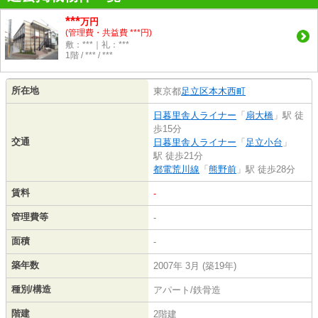
***
万円
(管理費・共益費 ***円)
敷：***｜礼：***
1階 / *** / ***
所在地
東京都
足立区
本木西町
日暮里舎人ライナー
「
扇大橋
」駅 徒
歩15分
交通
日暮里舎人ライナー
「
足立小台
」
駅 徒歩21分
都電荒川線
「
熊野前
」駅 徒歩28分
賃料
-
管理費等
-
面積
-
築年数
2007年 3月 (築19年)
種別/構造
アパート/鉄骨造
階建
2階建