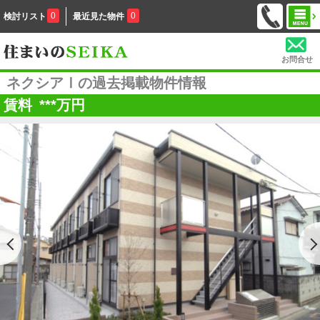
0
0
検討リスト
最近見た物件
お問合せ
ネクシアⅠの過去掲載物件情報
賃料
***
万円