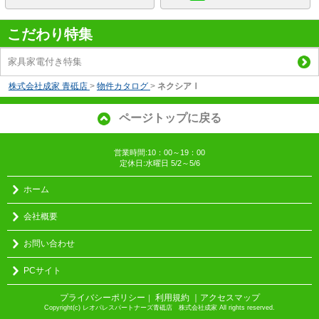
こだわり特集
家具家電付き特集
株式会社成家 青砥店
>
物件カタログ
>
ネクシアⅠ
ページトップに戻る
営業時間:10：00～19：00
定休日:水曜日 5/2～5/6
ホーム
会社概要
お問い合わせ
PCサイト
プライバシーポリシー
利用規約
｜アクセスマップ
｜
Copyright(c) レオパレスパートナーズ青砥店 株式会社成家 All rights reserved.