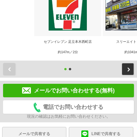
セブンイレブン 足立本木西町店
スリーエイト
約147m／2分
約1041
前
メールでお問い合わせする(無料)
電話でお問い合わせする
現況の確認はお気軽にお問い合わせください。
メールで共有する
LINEで共有する