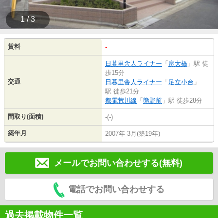
1 / 3
賃料
-
日暮里舎人ライナー
「
扇大橋
」駅 徒
歩15分
交通
日暮里舎人ライナー
「
足立小台
」
駅 徒歩21分
都電荒川線
「
熊野前
」駅 徒歩28分
間取り(面積)
-(-)
築年月
2007年 3月(築19年)
メールでお問い合わせする(無料)
電話でお問い合わせする
過去掲載物件一覧