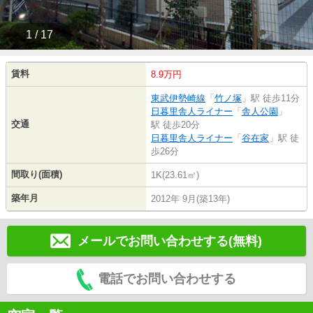
1 / 17
賃料
8.9万円
東武伊勢崎線
「
竹ノ塚
」駅 徒歩11分
日暮里舎人ライナー
「
舎人公園
」
交通
駅 徒歩20分
日暮里舎人ライナー
「
谷在家
」駅 徒
歩26分
間取り(面積)
1K(23.61㎡)
築年月
2012年 9月(築13年)
メールでお問い合わせする(無料)
電話でお問い合わせする