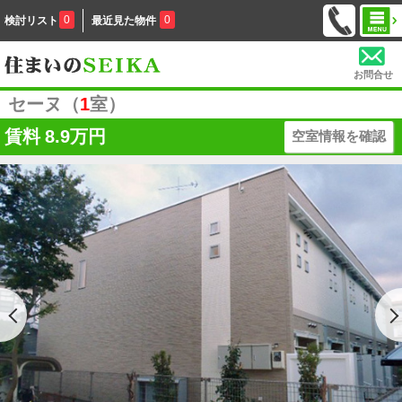
0
0
検討リスト
最近見た物件
お問合せ
セーヌ（
1
室）
賃料
8.9万円
空室情報を確認