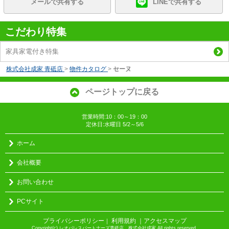
メールで共有する
LINEで共有する
こだわり特集
家具家電付き特集
株式会社成家 青砥店
>
物件カタログ
>
セーヌ
ページトップに戻る
営業時間:10：00～19：00
定休日:水曜日 5/2～5/6
ホーム
会社概要
お問い合わせ
PCサイト
プライバシーポリシー
利用規約
｜アクセスマップ
｜
Copyright(c) レオパレスパートナーズ青砥店 株式会社成家 All rights reserved.