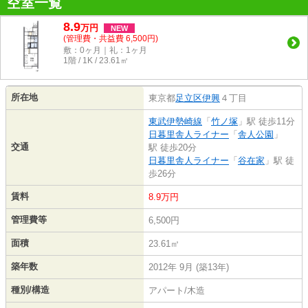
空室一覧
8.9
万
円
NEW
(管理費・共益費 6,500円)
敷：0ヶ月｜礼：1ヶ月
1階 / 1K / 23.61㎡
所在地
東京都
足立区
伊興
４丁目
東武伊勢崎線
「
竹ノ塚
」駅 徒歩11分
日暮里舎人ライナー
「
舎人公園
」
交通
駅 徒歩20分
日暮里舎人ライナー
「
谷在家
」駅 徒
歩26分
賃料
8.9万円
管理費等
6,500円
面積
23.61㎡
築年数
2012年 9月 (築13年)
種別/構造
アパート/木造