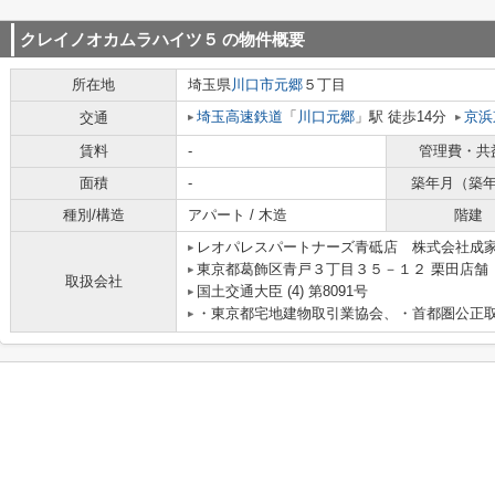
クレイノオカムラハイツ５
の物件概要
所在地
埼玉県
川口市
元郷
５丁目
埼玉高速鉄道
「
川口元郷
」駅 徒歩14分
京浜
交通
賃料
-
管理費・共
面積
-
築年月（築
種別/構造
アパート / 木造
階建
レオパレスパートナーズ青砥店 株式会社成
東京都葛飾区青戸３丁目３５－１２ 栗田店舗 
取扱会社
国土交通大臣 (4) 第8091号
・東京都宅地建物取引業協会、・首都圏公正