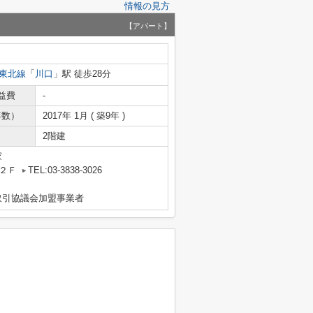
情報の見方
【アパート】
東北線
「
川口
」駅 徒歩28分
益費
-
年数）
2017年 1月 ( 築9年 )
2階建
家
２Ｆ
TEL:03-3838-3026
取引協議会加盟事業者