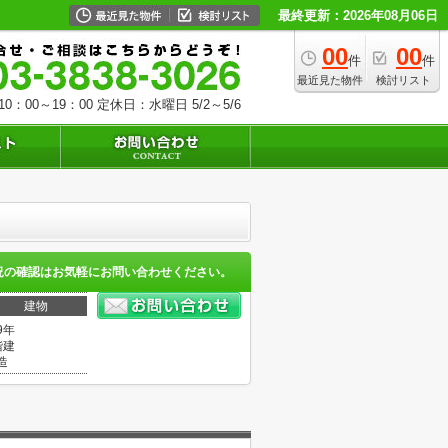
最終更新：2026年08月06日
00
00
件
件
最近見た物件
検討リスト
0：00～19：00
定休日：水曜日 5/2～5/6
況の確認はお気軽にお問い合わせください。
建物
9年
階建
造