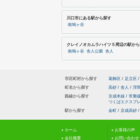
川口市にある駅から探す
南鳩ヶ谷
クレイノオカムラハイツ５周辺の駅から
南鳩ヶ谷
舎人公園
舎人
市区町村から探す
葛飾区
/
足立区
/
町名から探す
高砂
/
舎人
/
浮
路線から探す
京成本線
/
常磐
つくばエクスプ
駅から探す
金町
/
京成高砂
/
ホーム
お客様の声
会社概要
お問い合わせ