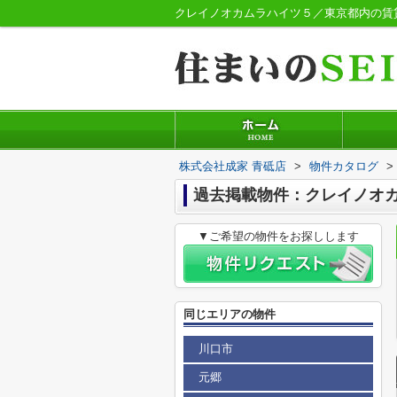
クレイノオカムラハイツ５／東京都内の賃
株式会社成家 青砥店
>
物件カタログ
>
過去掲載物件：クレイノオ
▼ご希望の物件をお探しします
同じエリアの物件
川口市
元郷