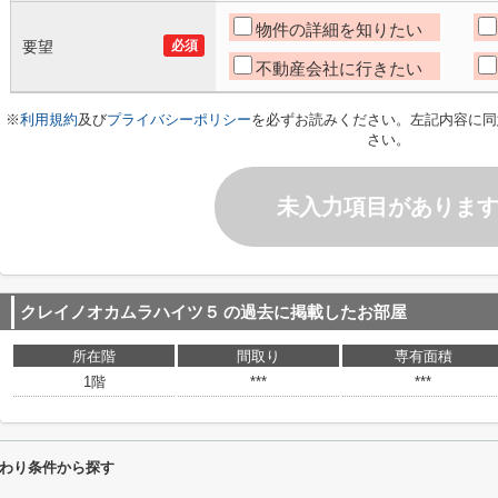
物件の詳細を知りたい
要望
必須
不動産会社に行きたい
※
利用規約
及び
プライバシーポリシー
を必ずお読みください。左記内容に同
さい。
未入力項目がありま
クレイノオカムラハイツ５
の過去に掲載したお部屋
所在階
間取り
専有面積
1階
***
***
わり条件から探す