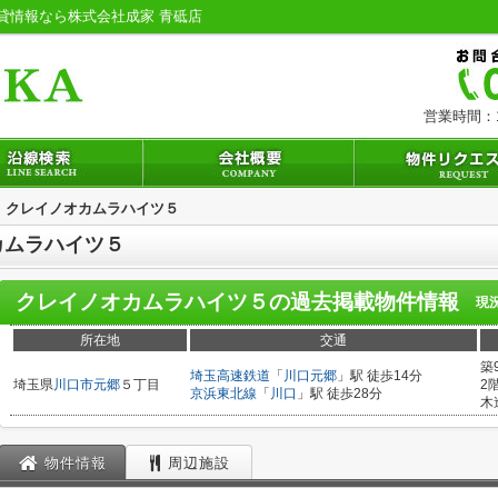
貸情報なら株式会社成家 青砥店
営業時間：1
クレイノオカムラハイツ５
カムラハイツ５
クレイノオカムラハイツ５
の過去掲載物件情報
現
所在地
交通
築
埼玉高速鉄道
「
川口元郷
」駅 徒歩14分
埼玉県
川口市
元郷
５丁目
2
京浜東北線
「
川口
」駅 徒歩28分
木
物件情報
周辺施設