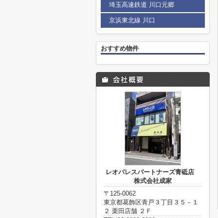
埼玉高速鉄道 川口元郷
京浜東北線 川口
おすすめ物件
レオパレスパートナーズ青砥店
株式会社成家
〒125-0062
東京都葛飾区青戸３丁目３５－１
２ 栗田店舗 ２Ｆ