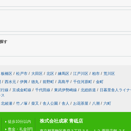
探す
板橋区
/
松戸市
/
大田区
/
北区
/
練馬区
/
江戸川区
/
柏市
/
荒川区
間
/
西水元
/
伊興
/
徳丸
/
前野町
/
高島平
/
千住河原町
/
金町
緩行線
/
京成金町線
/
千代田線
/
東武伊勢崎線
/
北総鉄道
/
日暮里舎人ライナ
レス
北綾瀬
/
竹ノ塚
/
柴又
/
舎人公園
/
舎人
/
お花茶屋
/
八潮
/
六町
株式会社成家 青砥店
徒歩10分以内
敷金・礼金0円
東京都葛飾区青戸３丁目３５－１２ 栗田店舗 ２Ｆ