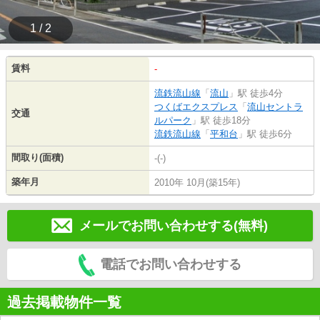
1 / 2
賃料
-
流鉄流山線
「
流山
」駅 徒歩4分
つくばエクスプレス
「
流山セントラ
交通
ルパーク
」駅 徒歩18分
流鉄流山線
「
平和台
」駅 徒歩6分
間取り(面積)
-(-)
築年月
2010年 10月(築15年)
メールでお問い合わせする(無料)
電話でお問い合わせする
過去掲載物件一覧