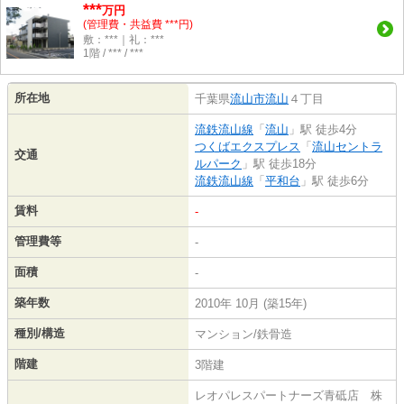
***
万円
(管理費・共益費 ***円)
敷：***｜礼：***
1階 / *** / ***
所在地
千葉県
流山市
流山
４丁目
流鉄流山線
「
流山
」駅 徒歩4分
つくばエクスプレス
「
流山セントラ
交通
ルパーク
」駅 徒歩18分
流鉄流山線
「
平和台
」駅 徒歩6分
賃料
-
管理費等
-
面積
-
築年数
2010年 10月 (築15年)
種別/構造
マンション/鉄骨造
階建
3階建
レオパレスパートナーズ青砥店 株