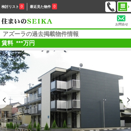
0
0
検討リスト
最近見た物件
お問合せ
アズーラの過去掲載物件情報
賃料
***
万円