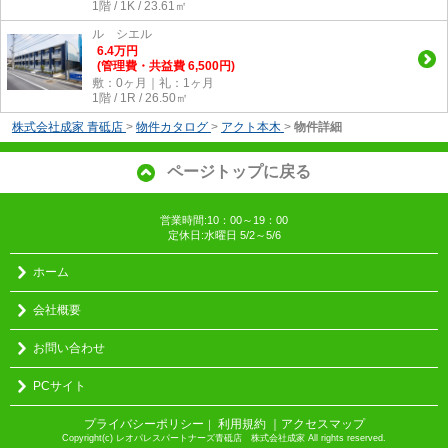
1階 / 1K / 23.61㎡
ル シエル
6.4
万
円
(管理費・共益費 6,500円)
敷：0ヶ月｜礼：1ヶ月
1階 / 1R / 26.50㎡
株式会社成家 青砥店
>
物件カタログ
>
アクト本木
>
物件詳細
ページトップに戻る
営業時間:10：00～19：00
定休日:水曜日 5/2～5/6
ホーム
会社概要
お問い合わせ
PCサイト
プライバシーポリシー
利用規約
｜アクセスマップ
｜
Copyright(c) レオパレスパートナーズ青砥店 株式会社成家 All rights reserved.