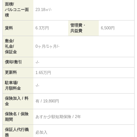
面積/
バルコニー面
23.18㎡/-
積
管理費・
賃料
6.3万円
6,500円
共益費
敷金/
礼金/
0ヶ月/1ヶ月/-
保証金
償却/敷引
-/-
更新料
1.65万円
駐車場/
-/-
月額料金
保険加入 / 料
有 / 19,890円
金
保険名 / 保険
あすか少額短期保険 / 2年
期間
保証人代行義
必加入
務