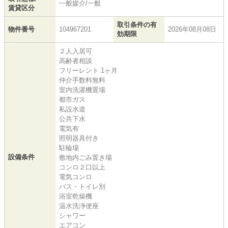
一般媒介/一般
賃貸区分
取引条件の有
物件番号
104967201
2026年08月08日
効期限
２人入居可
高齢者相談
フリーレント 1ヶ月
仲介手数料無料
室内洗濯機置場
都市ガス
私設水道
公共下水
電気有
照明器具付き
駐輪場
設備条件
敷地内ごみ置き場
コンロ２口以上
電気コンロ
バス・トイレ別
浴室乾燥機
温水洗浄便座
シャワー
エアコン