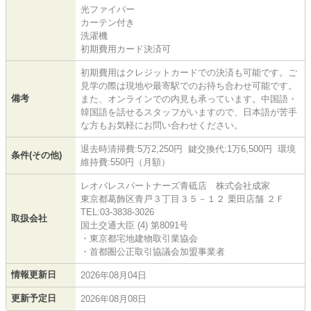
光ファイバー
カーテン付き
洗濯機
初期費用カード決済可
初期費用はクレジットカードでの決済も可能です。ご
見学の際は現地や最寄駅でのお待ち合わせ可能です。
備考
また、オンラインでの内見も承っています。中国語・
韓国語を話せるスタッフがいますので、日本語が苦手
な方もお気軽にお問い合わせください。
退去時清掃費:5万2,250円 鍵交換代:1万6,500円 環境
条件(その他)
維持費:550円（月額）
レオパレスパートナーズ青砥店 株式会社成家
東京都葛飾区青戸３丁目３５－１２ 栗田店舗 ２Ｆ
TEL:03-3838-3026
取扱会社
国土交通大臣 (4) 第8091号
・東京都宅地建物取引業協会
・首都圏公正取引協議会加盟事業者
情報更新日
2026年08月04日
更新予定日
2026年08月08日