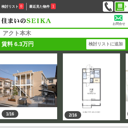
0
1
検討リスト
最近見た物件
お問合せ
アクト本木
賃料
6.3
万円
検討リストに追加
1/16
2/16