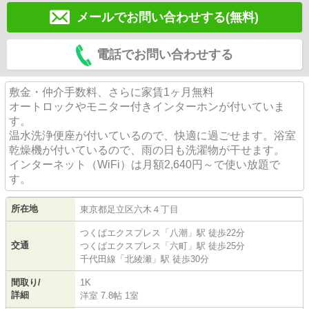
メールでお問い合わせする(無料)
電話でお問い合わせする
敷金・仲介手数料、さらに家賃1ヶ月無料
オートロックやモニター付きインターホンが付いていま
す。
温水洗浄便座が付いているので、快適に過ごせます。浴室
乾燥機が付いているので、雨の日も洗濯物が干せます。
インターネット（WiFi）は月額2,640円～で使い放題で
す。
所在地
東京都
足立区
六木
４丁目
つくばエクスプレス
「
八潮
」駅 徒歩22分
交通
つくばエクスプレス
「
六町
」駅 徒歩25分
千代田線
「
北綾瀬
」駅 徒歩30分
間取り/
1K
詳細
洋室 7.8帖 1室