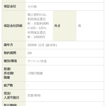
保証会社
その他
個人契約のみ。
初回保証委託
料：月額利用料
保証会社詳細
向き
南
の100～120％
年間保証委託
料：10000円
築年月
2009年 12月 (築16年)
契約期間
2年
種別/構造
アパート/木造
部屋/
所在階/
-/2階/2階建
階建
総戸数
-
現況/
空家/即時
入居可能日
取引態様/