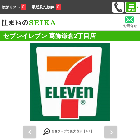
0
0
検討リスト
最近見た物件
お問合せ
セブンイレブン 葛飾鎌倉2丁目店
前
次
画像タップで拡大表示【
1
/1】