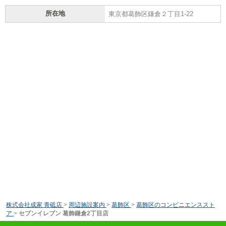
所在地
東京都葛飾区鎌倉２丁目1-22
株式会社成家 青砥店
>
周辺施設案内
>
葛飾区
>
葛飾区のコンビニエンススト
ア
>
セブンイレブン 葛飾鎌倉2丁目店