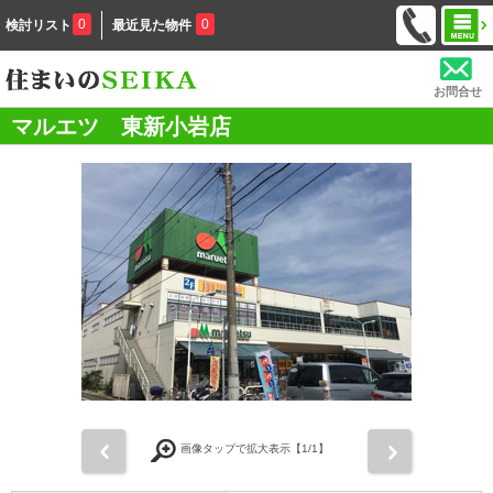
0
0
検討リスト
最近見た物件
お問合せ
マルエツ 東新小岩店
前
次
画像タップで拡大表示【
1
/1】