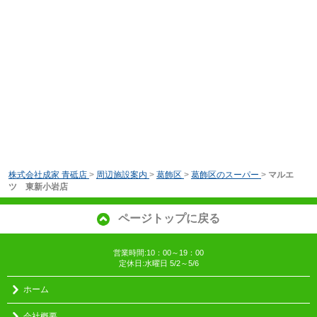
株式会社成家 青砥店
>
周辺施設案内
>
葛飾区
>
葛飾区のスーパー
>
マルエ
ツ 東新小岩店
ページトップに戻る
営業時間:10：00～19：00
定休日:水曜日 5/2～5/6
ホーム
会社概要