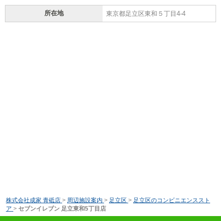
所在地
東京都足立区東和５丁目4-4
株式会社成家 青砥店
>
周辺施設案内
>
足立区
>
足立区のコンビニエンススト
ア
>
セブンイレブン 足立東和5丁目店