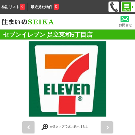
0
0
検討リスト
最近見た物件
お問合せ
セブンイレブン 足立東和5丁目店
前
次
画像タップで拡大表示【
1
/1】