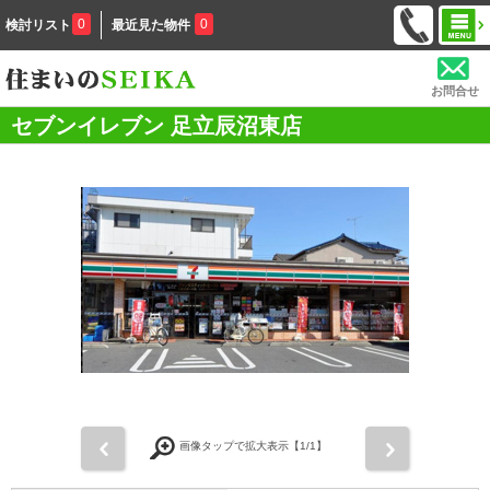
0
0
検討リスト
最近見た物件
お問合せ
セブンイレブン 足立辰沼東店
前
次
画像タップで拡大表示【
1
/1】