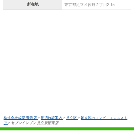
所在地
東京都足立区佐野２丁目2-15
株式会社成家 青砥店
>
周辺施設案内
>
足立区
>
足立区のコンビニエンススト
ア
>
セブンイレブン 足立辰沼東店