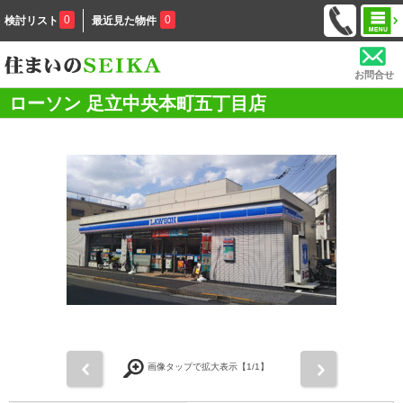
0
0
検討リスト
最近見た物件
お問合せ
ローソン 足立中央本町五丁目店
前
次
画像タップで拡大表示【
1
/1】