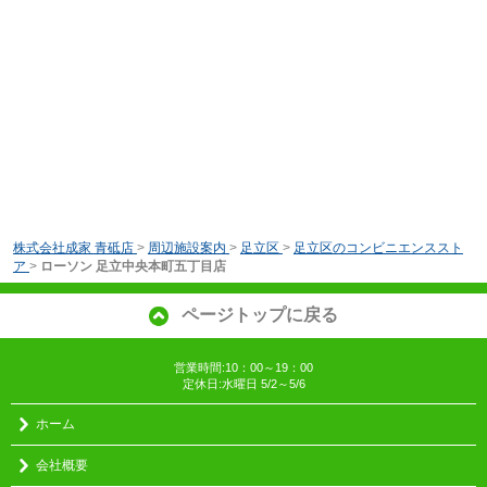
株式会社成家 青砥店
>
周辺施設案内
>
足立区
>
足立区のコンビニエンススト
ア
>
ローソン 足立中央本町五丁目店
ページトップに戻る
営業時間:10：00～19：00
定休日:水曜日 5/2～5/6
ホーム
会社概要