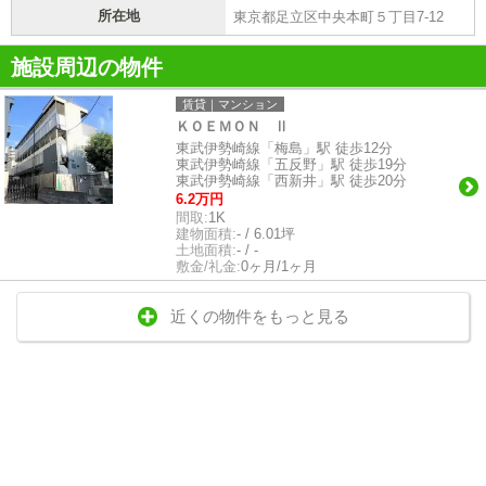
所在地
東京都足立区中央本町５丁目7-12
施設周辺の物件
賃貸｜マンション
ＫＯＥＭＯＮ Ⅱ
東武伊勢崎線「梅島」駅 徒歩12分
東武伊勢崎線「五反野」駅 徒歩19分
東武伊勢崎線「西新井」駅 徒歩20分
6.2万円
間取:
1K
建物面積:
- / 6.01坪
土地面積:
- / -
敷金/礼金:
0ヶ月/1ヶ月
近くの物件をもっと見る