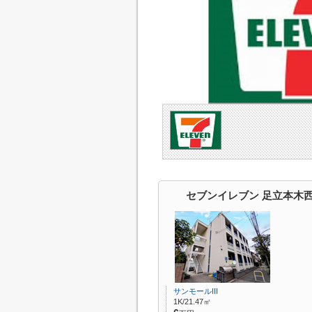
セブンイレブン 足立本木
サンモールIII
1K/21.47㎡