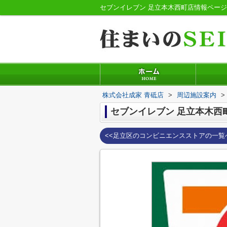
セブンイレブン 足立本木西町店情報ペー
株式会社成家 青砥店
>
周辺施設案内
>
セブンイレブン 足立本木西
<<足立区のコンビニエンスストアの一覧