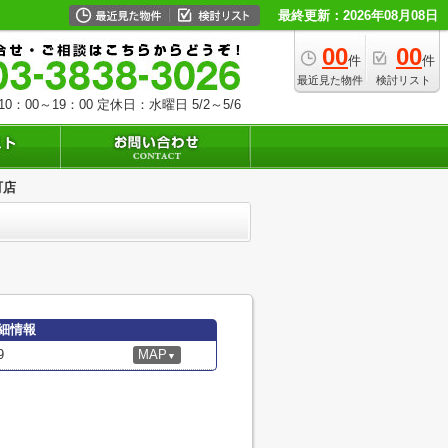
最終更新：2026年08月08日
00
00
件
件
最近見た物件
検討リスト
0：00～19：00
定休日：水曜日 5/2～5/6
町店
細情報
9
MAP
▼