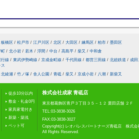
板橋区
/
松戸市
/
江戸川区
/
北区
/
大田区
/
練馬区
/
柏市
/
墨田区
野町
/
北小岩
/
若木
/
浮間
/
中台
/
高島平
/
柴又
/
中和倉
緩行線
/
東武伊勢崎線
/
京成金町線
/
千代田線
/
都営三田線
/
北総鉄道
/
成田
レス
北綾瀬
/
竹ノ塚
/
舎人公園
/
青砥
/
柴又
/
京成小岩
/
八潮
/
新柴又
株式会社成家 青砥店
徒歩10分以内
敷金・礼金0円
東京都葛飾区青戸３丁目３５－１２ 栗田店舗 ２Ｆ
家具家電付き
TEL:03-3838-3026
新築・築浅
FAX:03-3838-3027
ペット可
Copyright(c) レオパレスパートナーズ青砥店 株式
All Rights Reserved.