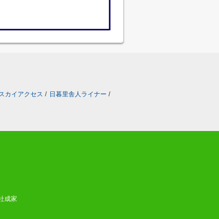
スカイアクセス
/
日暮里舎人ライナー
/
会社成家