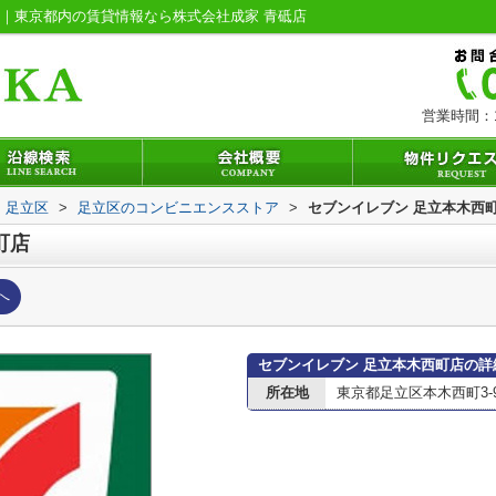
ジ｜東京都内の賃貸情報なら株式会社成家 青砥店
営業時間：1
足立区
>
足立区のコンビニエンスストア
>
セブンイレブン 足立本木西
町店
へ
セブンイレブン 足立本木西町店の詳
所在地
東京都足立区本木西町3-