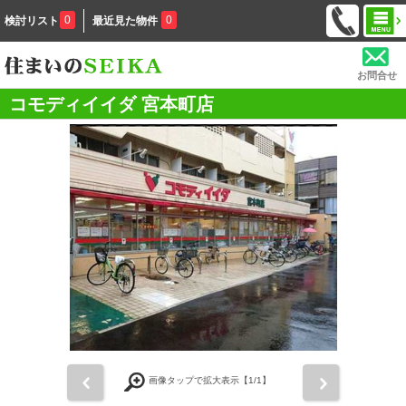
0
0
検討リスト
最近見た物件
お問合せ
コモディイイダ 宮本町店
前
次
画像タップで拡大表示【
1
/1】