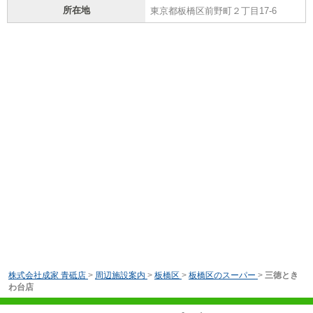
所在地
東京都板橋区前野町２丁目17-6
株式会社成家 青砥店
>
周辺施設案内
>
板橋区
>
板橋区のスーパー
>
三徳とき
わ台店