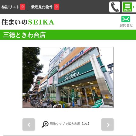
0
0
検討リスト
最近見た物件
お問合せ
三徳ときわ台店
前
次
画像タップで拡大表示【
1
/1】