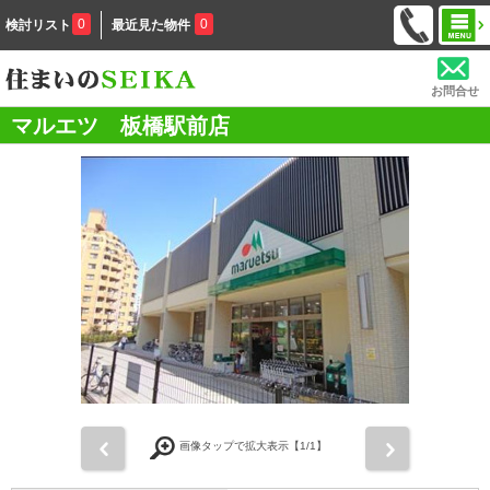
0
0
検討リスト
最近見た物件
お問合せ
マルエツ 板橋駅前店
前
次
画像タップで拡大表示【
1
/1】