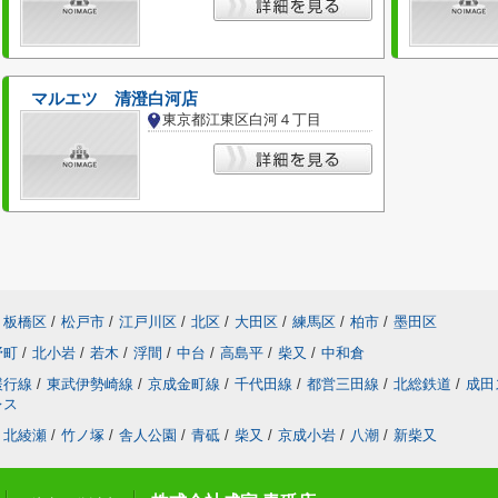
マルエツ 清澄白河店
東京都江東区白河４丁目
板橋区
/
松戸市
/
江戸川区
/
北区
/
大田区
/
練馬区
/
柏市
/
墨田区
野町
/
北小岩
/
若木
/
浮間
/
中台
/
高島平
/
柴又
/
中和倉
緩行線
/
東武伊勢崎線
/
京成金町線
/
千代田線
/
都営三田線
/
北総鉄道
/
成田
レス
北綾瀬
/
竹ノ塚
/
舎人公園
/
青砥
/
柴又
/
京成小岩
/
八潮
/
新柴又