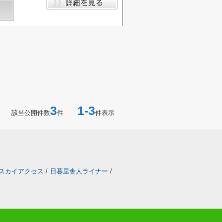
3
1-3
該当公開件数
件
件表示
スカイアクセス
/
日暮里舎人ライナー
/