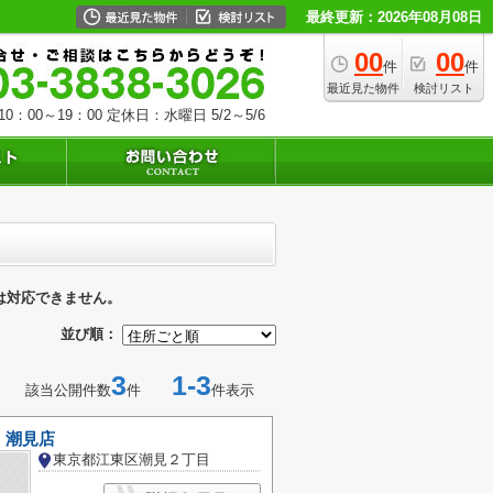
最終更新：2026年08月08日
00
00
件
件
最近見た物件
検討リスト
0：00～19：00
定休日：水曜日 5/2～5/6
は対応できません。
並び順：
3
1-3
該当公開件数
件
件表示
 潮見店
東京都江東区潮見２丁目