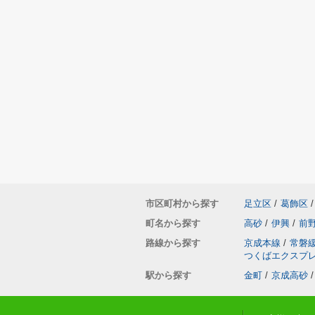
市区町村から探す
足立区
/
葛飾区
/
町名から探す
高砂
/
伊興
/
前
路線から探す
京成本線
/
常磐
つくばエクスプ
駅から探す
金町
/
京成高砂
/