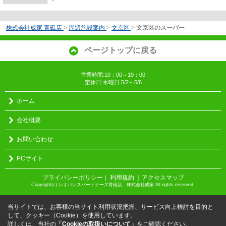
-
株式会社成家 青砥店
>
周辺施設案内
>
文京区
>
文京区のスーパー
ページトップに戻る
営業時間:10：00～19：00
定休日:水曜日 5/2～5/6
ホーム
会社概要
お問い合わせ
PCサイト
プライバシーポリシー
利用規約
｜アクセスマップ
｜
Copyright(c) レオパレスパートナーズ青砥店 株式会社成家 All rights reserved.
当サイトでは、お客様の当サイト利用状況把握、サービス向上検討を目的と
して、クッキー（Cookie）を使用しています。
詳しくは、当社の
「Cookieの取扱いについて」
をご確認ください。