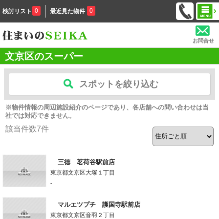
0
0
検討リスト
最近見た物件
お問合せ
文京区のスーパー
スポットを絞り込む
※物件情報の周辺施設紹介のページであり、各店舗への問い合わせは当
社では対応できません。
該当件数
7
件
三徳 茗荷谷駅前店
東京都文京区大塚１丁目
-
マルエツプチ 護国寺駅前店
東京都文京区音羽２丁目