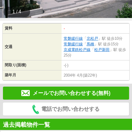
1 / 4
賃料
-
常磐緩行線
「
北松戸
」駅 徒歩10分
常磐緩行線
「
馬橋
」駅 徒歩15分
交通
京成電鉄松戸線
「
松戸新田
」駅 徒歩
25分
間取り(面積)
-(-)
築年月
2004年 4月(築22年)
メールでお問い合わせする(無料)
電話でお問い合わせする
過去掲載物件一覧