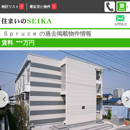
0
0
検討リスト
最近見た物件
お問合せ
Ｓｐｒｕｃｅ の過去掲載物件情報
賃料
***
万円