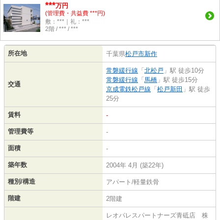
***
万円
(管理費・共益費 ***円)
敷：***｜礼：***
2階 / *** / ***
所在地
千葉県
松戸市
新作
常磐緩行線
「
北松戸
」駅 徒歩10分
常磐緩行線
「
馬橋
」駅 徒歩15分
交通
京成電鉄松戸線
「
松戸新田
」駅 徒歩
25分
賃料
-
管理費等
-
面積
-
築年数
2004年 4月 (築22年)
種別/構造
アパート/軽量鉄骨
階建
2階建
レオパレスパートナーズ青砥店 株