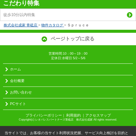
こだわり特集
徒歩10分以内特集
株式会社成家 青砥店
>
物件カタログ
>
Ｓｐｒｕｃｅ
ページトップに戻る
営業時間:10：00～19：00
定休日:水曜日 5/2～5/6
ホーム
会社概要
お問い合わせ
PCサイト
プライバシーポリシー
利用規約
｜アクセスマップ
｜
Copyright(c) レオパレスパートナーズ青砥店 株式会社成家 All rights reserved.
当サイトでは、お客様の当サイト利用状況把握、サービス向上検討を目的と